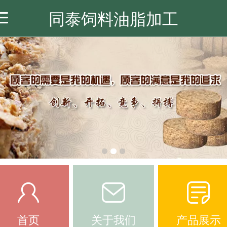
同泰饲料油脂加工
首页
关于我们
产品展示
新闻动态
联系我们
首页
关于我们
产品展示